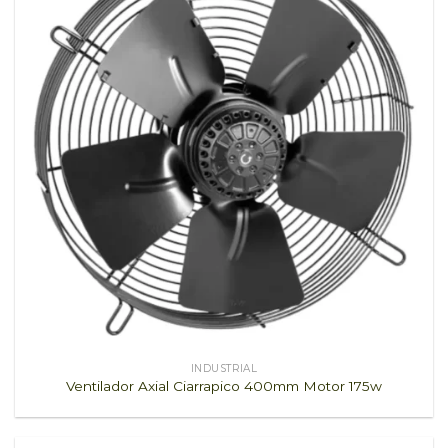
INDUSTRIAL
Ventilador Axial Ciarrapico 400mm Motor 175w